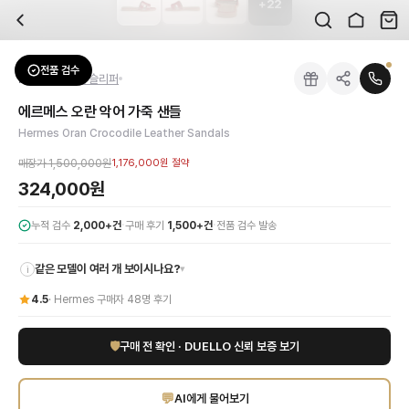
+
22
자주 묻는 질문
Hermes
에르메스 오란 악어 가죽 샌들
배송은 얼마나 걸리나요?
브랜드:
Hermes
주문 후 평균 15~20일 소요되며, 전 상품 무료배송입니다. 해외에서 입고 후 국내
카테고리:
신발
> 샌들/슬리퍼
검수는 어떻게 진행되나요? 검수 사진을 받을 수 있나요?
성별:
여성
전품 검수
Hermes
샌들/슬리퍼
전문 스태프가 실물 상품을 직접 확인한 후 검수 사진을 제공합니다. 가죽 재질, 로고
색상:
레드
교환이나 반품이 가능한가요?
가격:
324,000
원
에르메스 오란 악어 가죽 샌들
수령 후 7일 이내 신청하시면 상품 하자, 사이즈 불일치, 고객 변심 모두 교환·반품
에르메스 오란 악어 가죽 샌들은 독보적인 럭셔리와 세련미를 선사합니다. 강렬한 
Hermes Oran Crocodile Leather Sandals
쿠폰과 적립금을 함께 사용할 수 있나요?
Hermes
에르메스 오란 악어 가죽 샌들
을 DUELLO에서 만나보세요. 고퀄리티 하
네, 쿠폰과 적립금을 결제 시 함께 사용하실 수 있습니다. 적립금은 1,000원 이상
매장가
1,500,000원
1,176,000원
절약
신발은 정사이즈인가요?
324,000원
대부분 정사이즈로 제작되나 모델에 따라 차이가 있을 수 있습니다. mm 기준 사이즈
·
·
누적 검수
2,000+건
구매 후기
1,500+건
전품 검수 발송
같은 모델이 여러 개 보이시나요?
▾
i
4.5
·
Hermes
구매자
48
명 후기
🛡
구매 전 확인 · DUELLO 신뢰 보증 보기
💬
AI에게 물어보기