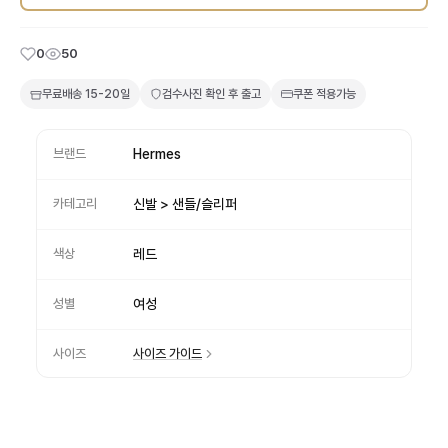
0
50
무료배송
15-20일
검수사진 확인 후 출고
쿠폰 적용가능
브랜드
Hermes
카테고리
신발 > 샌들/슬리퍼
색상
레드
성별
여성
사이즈
사이즈 가이드