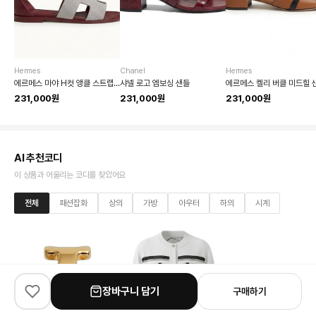
Hermes
Chanel
Hermes
에르메스 마야 H컷 앵클 스트랩 샌들
샤넬 로고 엠보싱 샌들
에르메스 켈리 버클 미드힐 
231,000원
231,000원
231,000원
AI 추천코디
이 상품과 어울리는 코디를 찾았어요
전체
패션잡화
상의
가방
아우터
하의
시계
장바구니 담기
구매하기