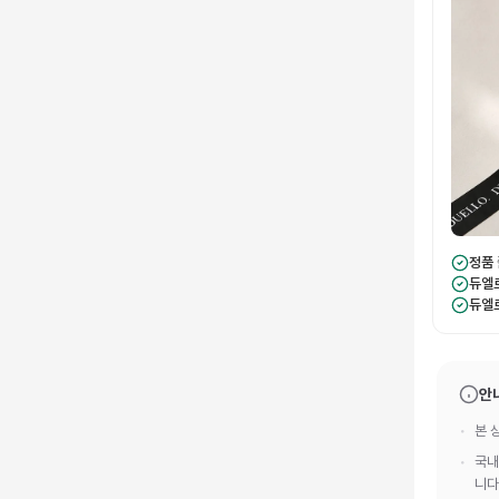
정품
듀엘
듀엘
안
본 
국내
니다