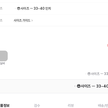
즈
ᆞ😎사이즈 ㅡ 33~40 인치
즈
사이즈 가이드
실버
ᆞ😎사이즈 ㅡ 3
ᆞ😎사이즈 ㅡ 33~4
상품정보
검수
리뷰
배송/