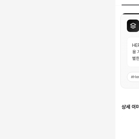
HE
용 
별한
#
He
상세 이