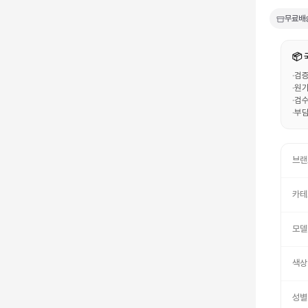
무료배
📦
·
검증
·
원가
·
검수
·
부담
브랜
카테
모델
색상
성별