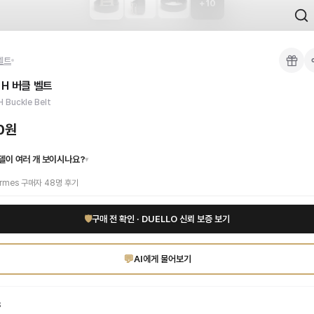
+
10
 검수를 거쳐 국내 택배(CJ대한통운)로 발송합니다.
벨트
 각인, 스티치 간격, 하드웨어 색상, 내부 마감을 확인하며, 상품당 평균 4~8장의
H 버클 벨트
이 가능합니다. 고객 변심 시 반품 배송비는 고객 부담이며, 상품 하자 시에는 무료입
공용으로 착용 가능한 세련된 디자인입니다. 국내배송으로 빠르게 만나보세요! 지금 바
 Buckle Belt
증 상품. 무료배송.
부터 사용 가능합니다.
00원
델이 여러 개 보이시나요?
▾
rmes
구매자
48
명 후기
🛡
구매 전 확인 · DUELLO 신뢰 보증 보기
💬
AI에게 물어보기
8