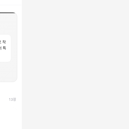
로 착
서 특
13
장