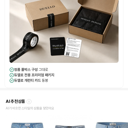
정품 풀박스 구성
그대로
듀엘로 전용 프리미엄 패키지
듀엘로 개런티 카드
동봉
AI 추천상품
i
AI가 비슷한 스타일의 상품을 찾았어요