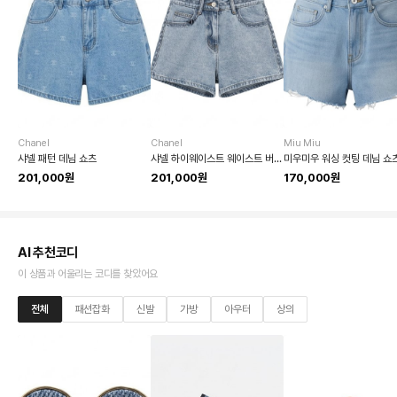
Chanel
Chanel
Miu Miu
샤넬 패턴 데님 쇼츠
샤넬 하이웨이스트 웨이스트 버클 데님 쇼츠
미우미우 워싱 컷팅 데님 쇼
201,000원
201,000원
170,000원
AI 추천코디
이 상품과 어울리는 코디를 찾았어요
전체
패션잡화
신발
가방
아우터
상의