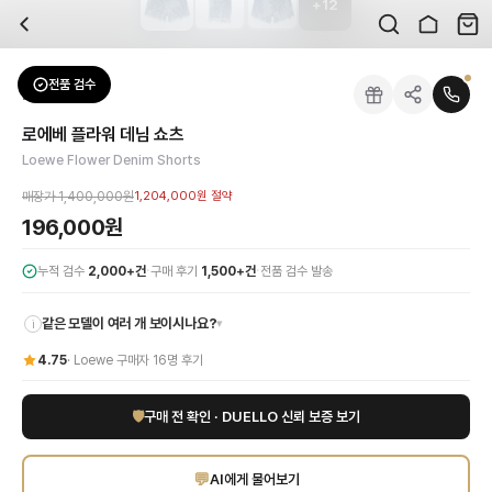
+
12
자주 묻는 질문
Loewe
로에베 플라워 데님 쇼츠
배송은 얼마나 걸리나요?
브랜드:
Loewe
주문 후 평균 15~20일 소요되며, 전 상품 무료배송입니다. 해외에서 입고 후 국내
카테고리:
하의
> 쇼츠
검수는 어떻게 진행되나요? 검수 사진을 받을 수 있나요?
성별:
여성
전품 검수
Loewe
쇼츠
전문 스태프가 실물 상품을 직접 확인한 후 검수 사진을 제공합니다. 가죽 재질, 로고
색상:
블루
교환이나 반품이 가능한가요?
가격:
196,000
원
로에베 플라워 데님 쇼츠
수령 후 7일 이내 신청하시면 상품 하자, 사이즈 불일치, 고객 변심 모두 교환·반품
로에베 플라워 데님 쇼츠는 독창적인 디자인과 섬세한 장인정신이 돋보이는 아이템입
Loewe Flower Denim Shorts
쿠폰과 적립금을 함께 사용할 수 있나요?
Loewe
로에베 플라워 데님 쇼츠
을 DUELLO에서 만나보세요. 고퀄리티 하이엔드 
네, 쿠폰과 적립금을 결제 시 함께 사용하실 수 있습니다. 적립금은 1,000원 이상
매장가
1,400,000원
1,204,000원
절약
사이즈는 어떻게 선택하나요?
196,000원
상품 상세의 사이즈 정보를 참고해 선택하시고, 사이즈 선택이 어려우시면 카카오톡 
·
·
누적 검수
2,000+건
구매 후기
1,500+건
전품 검수 발송
같은 모델이 여러 개 보이시나요?
▾
i
4.75
·
Loewe
구매자
16
명 후기
🛡
구매 전 확인 · DUELLO 신뢰 보증 보기
💬
AI에게 물어보기