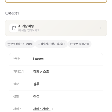
0
51
AI 가상 피팅
이 옷을 입어보세요
무료배송
15-20일
검수사진 확인 후 출고
쿠폰 적용가능
브랜드
Loewe
카테고리
하의 > 쇼츠
색상
블루
성별
여성
사이즈
사이즈 가이드