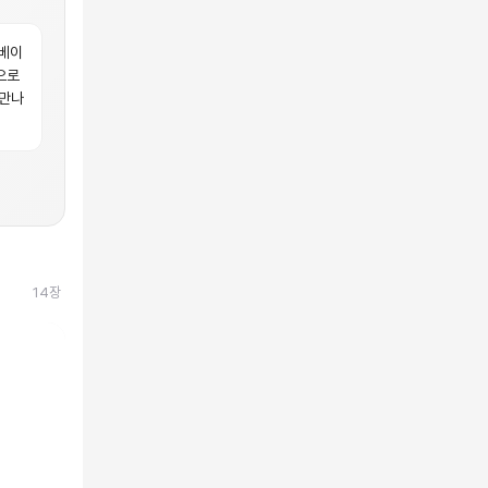
 베이
으로
 만나
14
장