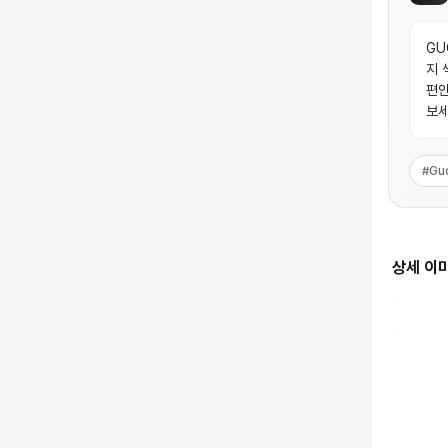
GU
지 
편안
보세
#
Gu
상세 이