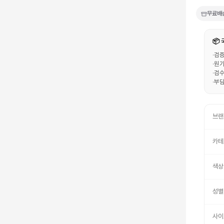
무료배
📦
·
검증
·
원가
·
검수
·
부담
브랜
카테
색상
성별
사이