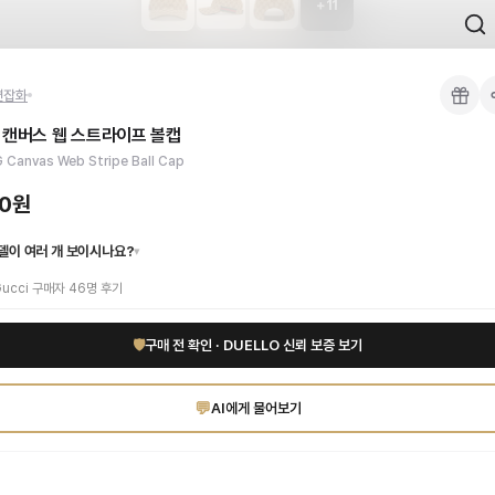
+
11
 검수를 거쳐 국내 택배(CJ대한통운)로 발송합니다.
션잡화
 각인, 스티치 간격, 하드웨어 색상, 내부 마감을 확인하며, 상품당 평균 4~8장의
 캔버스 웹 스트라이프 볼캡
이 가능합니다. 고객 변심 시 반품 배송비는 고객 부담이며, 상품 하자 시에는 무료입
직한 베이지 색상과 아이코닉한 GG 캔버스, 웹 스트라이프 디테일이 조화를 이룹니
 Canvas Web Stripe Ball Cap
 하이엔드 인증 상품. 무료배송.
부터 사용 가능합니다.
00원
델이 여러 개 보이시나요?
▾
ucci
구매자
46
명 후기
🛡
구매 전 확인 · DUELLO 신뢰 보증 보기
💬
AI에게 물어보기