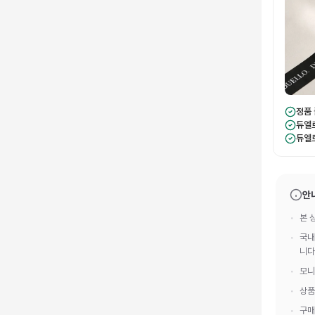
정품
듀엘
듀엘
안
본 
국내
니다
모니
상품
구매