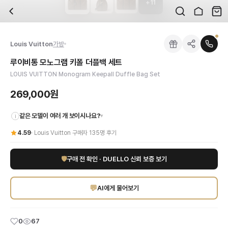
+
11
자주 묻는 질문
Louis Vuitton
루이비통 모노그램 키폴 더플백 세트
배송은 얼마나 걸리나요?
브랜드:
Louis Vuitton
주문 후 평균 15~20일 소요되며, 전 상품 무료배송입니다. 해외에서 입고 후 국내
카테고리:
국내배송
> 가방
검수는 어떻게 진행되나요? 검수 사진을 받을 수 있나요?
성별:
남성
Louis Vuitton
가방
전문 스태프가 실물 상품을 직접 확인한 후 검수 사진을 제공합니다. 가죽 재질, 로고
색상:
브라운
교환이나 반품이 가능한가요?
가격:
269,000
원
루이비통 모노그램 키폴 더플백 세트
수령 후 7일 이내 신청하시면 상품 하자, 사이즈 불일치, 고객 변심 모두 교환·반품
아이코닉한 LOUIS VUITTON 모노그램 키폴 더플백 세트로 스타일을 한층 업그
LOUIS VUITTON Monogram Keepall Duffle Bag Set
쿠폰과 적립금을 함께 사용할 수 있나요?
Louis Vuitton
루이비통 모노그램 키폴 더플백 세트
을 DUELLO에서 만나보세요.
네, 쿠폰과 적립금을 결제 시 함께 사용하실 수 있습니다. 적립금은 1,000원 이상
269,000원
같은 모델이 여러 개 보이시나요?
▾
i
4.59
·
Louis Vuitton
구매자
135
명 후기
🛡
구매 전 확인 · DUELLO 신뢰 보증 보기
💬
AI에게 물어보기
0
67