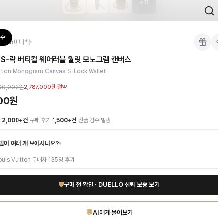
+
11
 검수를 거쳐 국내 택배(CJ대한통운)로 발송합니다.
검수
itton
미니백
 각인, 스티치 간격, 하드웨어 색상, 내부 마감을 확인하며, 상품당 평균 4~8장의
 S-락 버티컬 웨어러블 월릿 모노그램 캔버스
이 가능합니다. 고객 변심 시 반품 배송비는 고객 부담이며, 상품 하자 시에는 무료입
되어 즉각적인 고급스러움을 선사합니다. 정교하게 디자인된 S-락 잠금장치는 소장
itton Monogram Canvas S-Lock Wallet
O에서 만나보세요. 고퀄리티 하이엔드 인증 상품. 무료배송.
부터 사용 가능합니다.
00,000원
2,787,000원
절약
000원
·
·
수
2,000+건
구매 후기
1,500+건
전품 검수 발송
델이 여러 개 보이시나요?
▾
ouis Vuitton
구매자
135
명 후기
🛡
구매 전 확인 · DUELLO 신뢰 보증 보기
💬
AI에게 물어보기