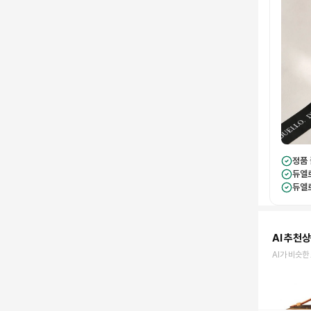
정품
듀엘
듀엘
AI 추천
AI가 비슷