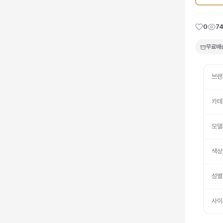
0
7
무료배
브랜
카테
모델
색상
성별
사이