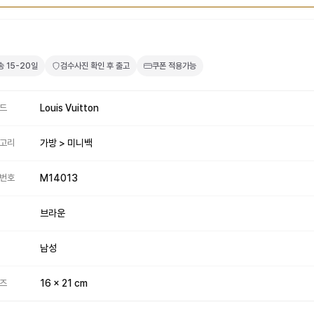
4
송
15-20일
검수사진 확인 후 출고
쿠폰 적용가능
드
Louis Vuitton
고리
가방 > 미니백
번호
M14013
브라운
남성
즈
16 x 21 cm