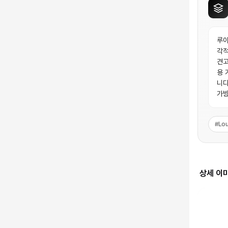
루이
각적
견고
용 
니다
가방
#
Lou
상세 이