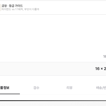
공장 · 등급 가이드
하이엔드 vs 1:1제작, 무엇이 다를까
1
16 x 
상품정보
검수
리뷰
배송/