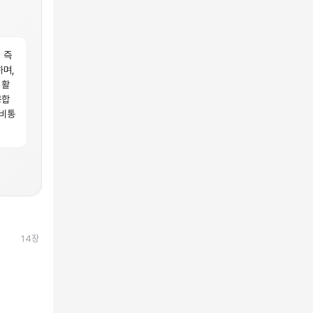
 즉
하며,
 활
공합
이비통
14
장