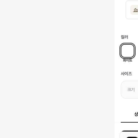
컬러
화이트
사이즈
크기