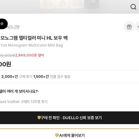
+
19
 검수를 거쳐 국내 택배(CJ대한통운)로 발송합니다.
검수
itton
미니백
 각인, 스티치 간격, 하드웨어 색상, 내부 마감을 확인하며, 상품당 평균 4~8장의
모노그램 멀티컬러 미니 HL 보우 백
이 가능합니다. 고객 변심 시 반품 배송비는 고객 부담이며, 상품 하자 시에는 무료입
. 화이트 컬러 바탕에 다채로운 색상이 어우러져 경쾌하면서도 고급스러운 매력을 
tton Monogram Multicolor Mini Bag
만나보세요. 고퀄리티 하이엔드 인증 상품. 무료배송.
부터 사용 가능합니다.
00,000원
2,849,000원
절약
000원
·
·
수
2,000+건
구매 후기
1,500+건
전품 검수 발송
델이 여러 개 보이시나요?
▾
ouis Vuitton
구매자
135
명 후기
🛡
구매 전 확인 · DUELLO 신뢰 보증 보기
💬
AI에게 물어보기