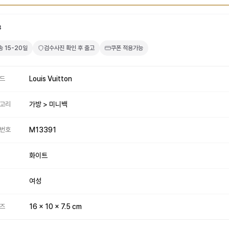
3
송
15-20일
검수사진 확인 후 출고
쿠폰 적용가능
드
Louis Vuitton
고리
가방 > 미니백
번호
M13391
화이트
여성
즈
16 x 10 x 7.5 cm