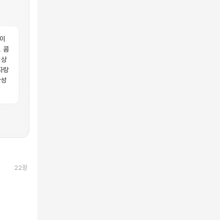
화이
 콤
최상
자랑
완성
22
장