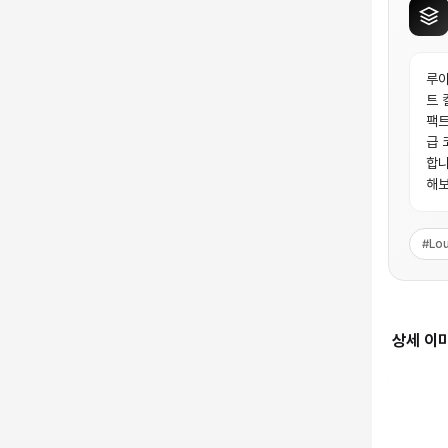
루이
트 
팩트
급 
합니
해보
#
Lou
상세 이