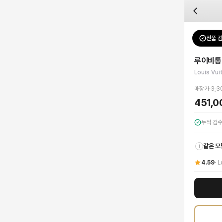
자주 묻는 질문
Louis Vuitton
루이비통 모노그램 멀티컬러 미니 HL 보우 백
배송은 얼마나 걸리나요?
브랜드:
Louis Vuitton
주문 후 평균 15~20일 소요되며, 전 상품 무료배송입니다. 해외에서 입고 후 국내
카테고리:
가방
> 미니백
검수는 어떻게 진행되나요? 검수 사진을 받을 수 있나요?
성별:
여성
전품 
Louis Vu
전문 스태프가 실물 상품을 직접 확인한 후 검수 사진을 제공합니다. 가죽 재질, 로고
색상:
화이트
교환이나 반품이 가능한가요?
가격:
451,000
원
루이비통 
수령 후 7일 이내 신청하시면 상품 하자, 사이즈 불일치, 고객 변심 모두 교환·반품
루이비통의 아이코닉한 모노그램 멀티컬러 패턴이 돋보이는 미니 HL 보우 백입니다
Louis Vui
쿠폰과 적립금을 함께 사용할 수 있나요?
Louis Vuitton
루이비통 모노그램 멀티컬러 미니 HL 보우 백
을 DUELLO에서 
네, 쿠폰과 적립금을 결제 시 함께 사용하실 수 있습니다. 적립금은 1,000원 이상
매장가
3,3
451,
누적 검
같은 모
i
4.59
·
L