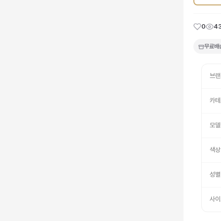
0
4
무료배
브랜
카테
모델
색상
성별
사이