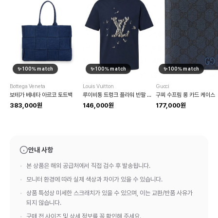
✨
100
% match
✨
100
% match
✨
100
% match
Bottega Veneta
Louis Vuitton
Gucci
보테가 베네타 아르코 토트백
루이비통 트렁크 플라워 반팔 티셔츠
구찌 수프림 롱 카드 케이스
383,000원
146,000원
177,000원
안내 사항
본 상품은 해외 공급처에서 직접 검수 후 발송됩니다.
모니터 환경에 따라 실제 색상과 차이가 있을 수 있습니다.
상품 특성상 미세한 스크래치가 있을 수 있으며, 이는 교환/반품 사유가
되지 않습니다.
구매 전 사이즈 및 상세 정보를 꼭 확인해 주세요.