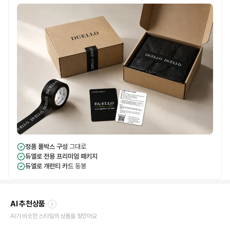
정품 풀박스 구성
그대로
듀엘로 전용 프리미엄 패키지
듀엘로 개런티 카드
동봉
AI 추천상품
i
AI가 비슷한 스타일의 상품을 찾았어요