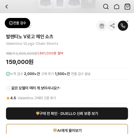
+
10
자주 묻는 질문
Valentino
발렌티노 V로고 체인 쇼츠
배송은 얼마나 걸리나요?
브랜드:
Valentino
주문 후 평균 15~20일 소요되며, 전 상품 무료배송입니다. 해외에서 입고 후 국내
카테고리:
하의
> 쇼츠
검수는 어떻게 진행되나요? 검수 사진을 받을 수 있나요?
성별:
여성
전품 검수
Valentino
쇼츠
전문 스태프가 실물 상품을 직접 확인한 후 검수 사진을 제공합니다. 가죽 재질, 로고
색상:
네이비
교환이나 반품이 가능한가요?
가격:
159,000
원
발렌티노 V로고 체인 쇼츠
수령 후 7일 이내 신청하시면 상품 하자, 사이즈 불일치, 고객 변심 모두 교환·반품
발렌티노의 아이코닉한 감각이 돋보이는 V로고 체인 쇼츠를 만나보세요. 고급스러운
Valentino VLogo Chain Shorts
쿠폰과 적립금을 함께 사용할 수 있나요?
Valentino
발렌티노 V로고 체인 쇼츠
을 DUELLO에서 만나보세요. 고퀄리티 하이
네, 쿠폰과 적립금을 결제 시 함께 사용하실 수 있습니다. 적립금은 1,000원 이상
매장가
2,000,000원
1,841,000원
절약
사이즈는 어떻게 선택하나요?
159,000원
상품 상세의 사이즈 정보를 참고해 선택하시고, 사이즈 선택이 어려우시면 카카오톡 
·
·
누적 검수
2,000+건
구매 후기
1,500+건
전품 검수 발송
같은 모델이 여러 개 보이시나요?
▾
i
4.5
·
Valentino
구매자
2
명 후기
🛡
구매 전 확인 · DUELLO 신뢰 보증 보기
💬
AI에게 물어보기