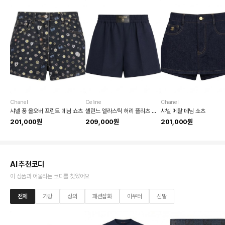
Chanel
Celine
Chanel
샤넬 풍 올오버 프린트 데님 쇼츠
셀린느 엘라스틱 허리 플리츠 울 쇼츠
샤넬 메탈 데님 쇼츠
201,000원
209,000원
201,000원
AI 추천코디
이 상품과 어울리는 코디를 찾았어요
전체
가방
상의
패션잡화
아우터
신발