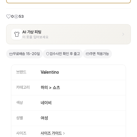
0
53
AI 가상 피팅
이 옷을 입어보세요
무료배송
15-20일
검수사진 확인 후 출고
쿠폰 적용가능
브랜드
Valentino
카테고리
하의 > 쇼츠
색상
네이비
성별
여성
사이즈
사이즈 가이드