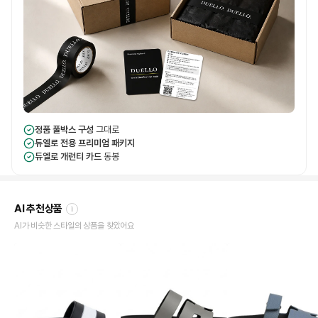
정품 풀박스 구성
그대로
듀엘로 전용 프리미엄 패키지
듀엘로 개런티 카드
동봉
AI 추천상품
i
AI가 비슷한 스타일의 상품을 찾았어요