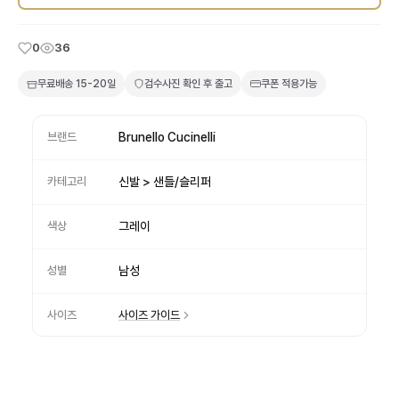
0
36
무료배송
15-20일
검수사진 확인 후 출고
쿠폰 적용가능
브랜드
Brunello Cucinelli
카테고리
신발 > 샌들/슬리퍼
색상
그레이
성별
남성
사이즈
사이즈 가이드