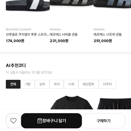
Brunello Cucinelli
Hermes
Hermes
브루넬로 쿠치넬리 투톤 스트라이프 슬라이드 샌들
에르메스 H버클 샌들
에르메스 시프레 샌들
174,000원
231,000원
251,000원
AI 추천코디
이 상품과 어울리는 코디를 찾았어요
전체
가방
상의
하의
시계
패션잡화
아우터
장바구니 담기
구매하기