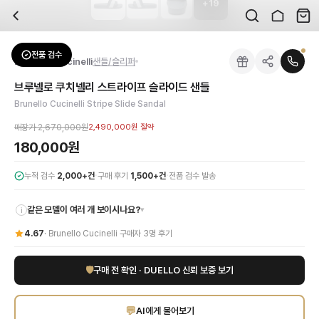
+
19
자주 묻는 질문
Brunello Cucinelli
브루넬로 쿠치넬리 스트라이프 슬라이드 샌들
배송은 얼마나 걸리나요?
브랜드:
Brunello Cucinelli
주문 후 평균 15~20일 소요되며, 전 상품 무료배송입니다. 해외에서 입고 후 국내
카테고리:
신발
> 샌들/슬리퍼
검수는 어떻게 진행되나요? 검수 사진을 받을 수 있나요?
성별:
남성
전품 검수
Brunello Cucinelli
샌들/슬리퍼
전문 스태프가 실물 상품을 직접 확인한 후 검수 사진을 제공합니다. 가죽 재질, 로고
색상:
그레이
교환이나 반품이 가능한가요?
가격:
180,000
원
브루넬로 쿠치넬리 스트라이프 슬라이드 샌들
수령 후 7일 이내 신청하시면 상품 하자, 사이즈 불일치, 고객 변심 모두 교환·반품
브루넬로 쿠치넬리(Brunello Cucinelli) 남성 스트라이프 슬라이드 샌들
Brunello Cucinelli Stripe Slide Sandal
쿠폰과 적립금을 함께 사용할 수 있나요?
Brunello Cucinelli
브루넬로 쿠치넬리 스트라이프 슬라이드 샌들
을 DUELLO에
네, 쿠폰과 적립금을 결제 시 함께 사용하실 수 있습니다. 적립금은 1,000원 이상
매장가
2,670,000원
2,490,000원
절약
신발은 정사이즈인가요?
180,000원
대부분 정사이즈로 제작되나 모델에 따라 차이가 있을 수 있습니다. mm 기준 사이즈
·
·
누적 검수
2,000+건
구매 후기
1,500+건
전품 검수 발송
같은 모델이 여러 개 보이시나요?
▾
i
4.67
·
Brunello Cucinelli
구매자
3
명 후기
🛡
구매 전 확인 · DUELLO 신뢰 보증 보기
💬
AI에게 물어보기