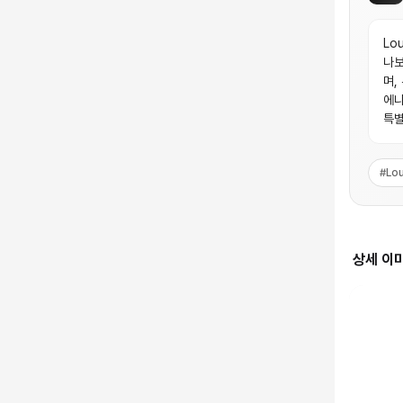
Lo
나보
며,
에나
특별
#
Lou
상세 이