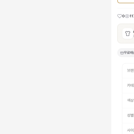
0
11
무료배
브랜
카테
색상
성별
사이