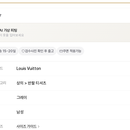
7
AI 가상 피팅
이 옷을 입어보세요
송
15-20일
검수사진 확인 후 출고
쿠폰 적용가능
드
Louis Vuitton
고리
상의 > 반팔 티셔츠
그레이
남성
즈
사이즈 가이드