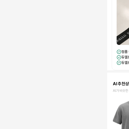
정품
듀엘
듀엘
AI 추천
AI가 비슷