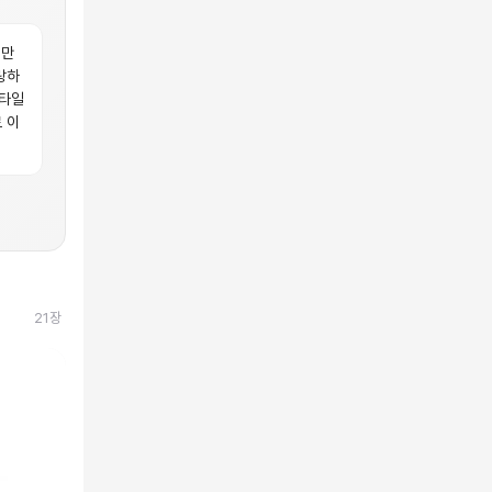
 만
랑하
스타일
 이
21
장