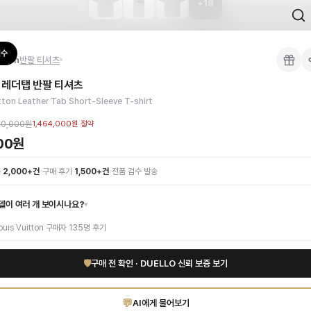
+
18
 검수를 거쳐 국내 택배(CJ대한통운)로 발송합니다.
검수
itton
반팔 티셔츠
 각인, 스티치 간격, 하드웨어 색상, 내부 마감을 확인하며, 상품당 평균 4~8장의
 레더탭 반팔 티셔츠
이 가능합니다. 고객 변심 시 반품 배송비는 고객 부담이며, 상품 하자 시에는 무료입
 티셔츠를 만나보세요. 최고급 그레이 코튼 소재로 제작되어 부드러운 착용감과 뛰어난
tton Leather Tab Short-Sleeve T-shirt
티 하이엔드 인증 상품. 무료배송.
부터 사용 가능합니다.
00,000원
1,464,000원
절약
000원
1:1 상담으로 체형에 맞는 사이즈를 안내받으실 수 있습니다.
·
·
수
2,000+건
구매 후기
1,500+건
전품 검수 발송
델이 여러 개 보이시나요?
▾
ouis Vuitton
구매자
135
명 후기
🛡
구매 전 확인 · DUELLO 신뢰 보증 보기
💬
AI에게 물어보기