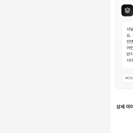
샤넬
요.
전면
어떤
반지
시대
#
Ch
상세 이