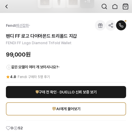
+
11
자주 묻는 질문
Fendi
펜디 FF 로고 다이아몬드 트리폴드 지갑
배송은 얼마나 걸리나요?
브랜드:
Fendi
주문 후 평균 15~20일 소요되며, 전 상품 무료배송입니다. 해외에서 입고 후 국내
카테고리:
국내배송
> 패션잡화
검수는 어떻게 진행되나요? 검수 사진을 받을 수 있나요?
성별:
여성
Fendi
패션잡화
전문 스태프가 실물 상품을 직접 확인한 후 검수 사진을 제공합니다. 가죽 재질, 로고
색상:
브라운
교환이나 반품이 가능한가요?
가격:
99,000
원
펜디 FF 로고 다이아몬드 트리폴드 지갑
수령 후 7일 이내 신청하시면 상품 하자, 사이즈 불일치, 고객 변심 모두 교환·반품
모던한 여성들을 위한 펜디 FF 로고 다이아몬드 트리폴드 지갑을 만나보세요. 시
FENDI FF Logo Diamond Trifold Wallet
쿠폰과 적립금을 함께 사용할 수 있나요?
Fendi
펜디 FF 로고 다이아몬드 트리폴드 지갑
을 DUELLO에서 만나보세요. 고퀄
네, 쿠폰과 적립금을 결제 시 함께 사용하실 수 있습니다. 적립금은 1,000원 이상
99,000원
같은 모델이 여러 개 보이시나요?
▾
i
4.8
·
Fendi
구매자
5
명 후기
🛡
구매 전 확인 · DUELLO 신뢰 보증 보기
💬
AI에게 물어보기
0
52