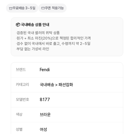
무료배송
3~5일
쿠폰 적용가능
📦 국내배송 상품 안내
·
검증된 국내 셀러의 위탁 상품
·
원가 + 최소 마진(20%)으로 책정된 합리적인 가격
·
검수 없이 국내에서 바로 출고, 수령까지 약 2~5일
·
부담 없는 가성비 라인
브랜드
Fendi
카테고리
국내배송 > 패션잡화
모델번호
8177
색상
브라운
성별
여성