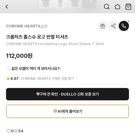
+
11
자주 묻는 질문
CHROME HEARTS
크롬하츠 홀스슈 로고 반팔 티셔츠
배송은 얼마나 걸리나요?
브랜드:
CHROME HEARTS
주문 후 평균 15~20일 소요되며, 전 상품 무료배송입니다. 해외에서 입고 후 국내
카테고리:
국내배송
> 상의
검수는 어떻게 진행되나요? 검수 사진을 받을 수 있나요?
성별:
남성
CHROME HEARTS
상의
전문 스태프가 실물 상품을 직접 확인한 후 검수 사진을 제공합니다. 가죽 재질, 로고
색상:
블랙,화이트
교환이나 반품이 가능한가요?
가격:
112,000
원
크롬하츠 홀스슈 로고 반팔 티셔츠
수령 후 7일 이내 신청하시면 상품 하자, 사이즈 불일치, 고객 변심 모두 교환·반품
CHROME HEARTS (크롬하츠) 홀스슈 로고 반팔 티셔츠로 독보적인 스타일을
CHROME HEARTS Horseshoe Logo Short Sleeve T-Shirt
쿠폰과 적립금을 함께 사용할 수 있나요?
CHROME HEARTS
크롬하츠 홀스슈 로고 반팔 티셔츠
을 DUELLO에서 만나보세
네, 쿠폰과 적립금을 결제 시 함께 사용하실 수 있습니다. 적립금은 1,000원 이상
112,000원
같은 모델이 여러 개 보이시나요?
▾
i
4.67
·
CHROME HEARTS
구매자
3
명 후기
🛡
구매 전 확인 · DUELLO 신뢰 보증 보기
💬
AI에게 물어보기
0
54