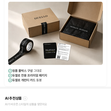
정품 풀박스 구성
그대로
듀엘로 전용 프리미엄 패키지
듀엘로 개런티 카드
동봉
AI 추천상품
i
AI가 비슷한 스타일의 상품을 찾았어요