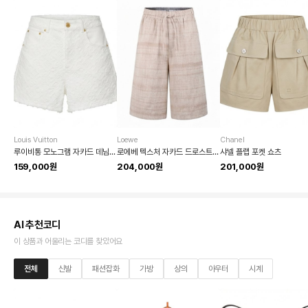
Louis Vuitton
Loewe
Chanel
루이비통 모노그램 자카드 데님 쇼츠
로에베 텍스처 자카드 드로스트링 쇼츠
샤넬 플랩 포켓 쇼츠
159,000원
204,000원
201,000원
AI 추천코디
이 상품과 어울리는 코디를 찾았어요
전체
신발
패션잡화
가방
상의
아우터
시계