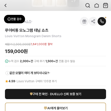
+
7
자주 묻는 질문
Louis Vuitton
루이비통 모노그램 데님 쇼츠
배송은 얼마나 걸리나요?
브랜드:
Louis Vuitton
주문 후 평균 15~20일 소요되며, 전 상품 무료배송입니다. 해외에서 입고 후 국내
카테고리:
하의
> 쇼츠
검수는 어떻게 진행되나요? 검수 사진을 받을 수 있나요?
성별:
여성
전품 검수
Louis Vuitton
쇼츠
전문 스태프가 실물 상품을 직접 확인한 후 검수 사진을 제공합니다. 가죽 재질, 로고
색상:
베이지
교환이나 반품이 가능한가요?
가격:
159,000
원
루이비통 모노그램 데님 쇼츠
수령 후 7일 이내 신청하시면 상품 하자, 사이즈 불일치, 고객 변심 모두 교환·반품
루이비통의 아이코닉한 모노그램 패턴이 돋보이는 데님 쇼츠로, 고급스러움과 캐주얼
Louis Vuitton Monogram Denim Shorts
쿠폰과 적립금을 함께 사용할 수 있나요?
Louis Vuitton
루이비통 모노그램 데님 쇼츠
을 DUELLO에서 만나보세요. 고퀄리
네, 쿠폰과 적립금을 결제 시 함께 사용하실 수 있습니다. 적립금은 1,000원 이상
매장가
2,000,000원
1,841,000원
절약
사이즈는 어떻게 선택하나요?
159,000원
상품 상세의 사이즈 정보를 참고해 선택하시고, 사이즈 선택이 어려우시면 카카오톡 
·
·
누적 검수
2,000+건
구매 후기
1,500+건
전품 검수 발송
같은 모델이 여러 개 보이시나요?
▾
i
4.59
·
Louis Vuitton
구매자
135
명 후기
🛡
구매 전 확인 · DUELLO 신뢰 보증 보기
💬
AI에게 물어보기