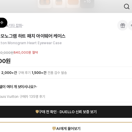
+
10
 검수를 거쳐 국내 택배(CJ대한통운)로 발송합니다.
검수
itton
기타 잡화
 각인, 스티치 간격, 하드웨어 색상, 내부 마감을 확인하며, 상품당 평균 4~8장의
 모노그램 하트 패치 아이웨어 케이스
이 가능합니다. 고객 변심 시 반품 배송비는 고객 부담이며, 상품 하자 시에는 무료입
이 완벽하게 조화된 명품 패션 아이템입니다. 루이비통의 시그니처 브라운 모노그램
itton Monogram Heart Eyewear Case
만나보세요. 고퀄리티 하이엔드 인증 상품. 무료배송.
부터 사용 가능합니다.
00,000원
840,000원
절약
000원
·
·
수
2,000+건
구매 후기
1,500+건
전품 검수 발송
델이 여러 개 보이시나요?
▾
ouis Vuitton
구매자
135
명 후기
🛡
구매 전 확인 · DUELLO 신뢰 보증 보기
💬
AI에게 물어보기