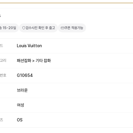
5
송
15-20일
검수사진 확인 후 출고
쿠폰 적용가능
드
Louis Vuitton
고리
패션잡화 > 기타 잡화
번호
G10654
브라운
여성
즈
OS