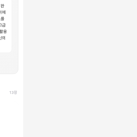
 완
위에
스를
고급
 활용
신의
13
장