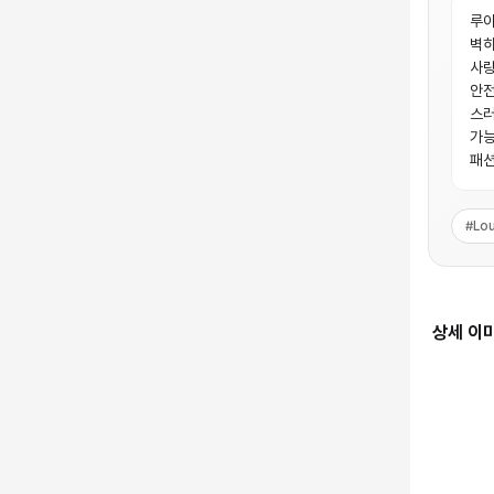
루이
벽하
사랑
안전
스러
가능
패션
#
Lou
상세 이