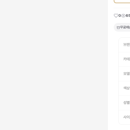
0
6
무료배
브랜
카테
모델
색상
성별
사이