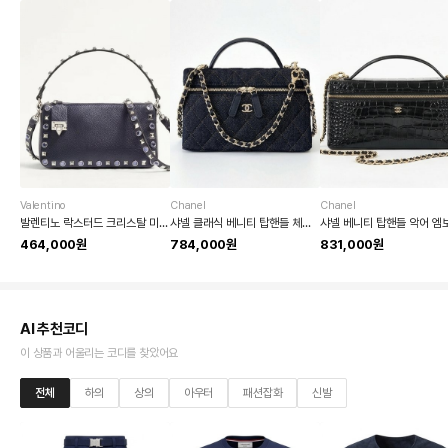
Valentino
Chanel
Chanel
발렌티노 락스터드 크리스탈 미니 숄더백
샤넬 클래식 베니티 탑핸들 체인 케이스 퀼팅 데님 숄더백
464,000원
784,000원
831,000원
AI 추천코디
이 상품과 어울리는 코디를 찾았어요
전체
하의
상의
아우터
패션잡화
신발