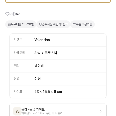
0
57
무료배송
15-20일
검수사진 확인 후 출고
쿠폰 적용가능
브랜드
Valentino
카테고리
가방 > 크로스백
색상
네이비
성별
여성
사이즈
23 x 15.5 x 6 cm
공장 · 등급 가이드
하이엔드 vs 1:1제작, 무엇이 다를까