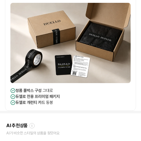
정품 풀박스 구성
그대로
듀엘로 전용 프리미엄 패키지
듀엘로 개런티 카드
동봉
AI 추천상품
i
AI가 비슷한 스타일의 상품을 찾았어요