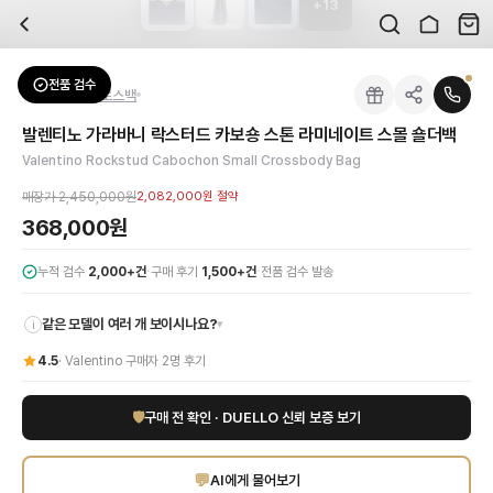
+
13
자주 묻는 질문
Valentino
발렌티노 가라바니 락스터드 카보숑 스톤 라미네이트 스몰 숄더백
배송은 얼마나 걸리나요?
브랜드:
Valentino
주문 후 평균 15~20일 소요되며, 전 상품 무료배송입니다. 해외에서 입고 후 국내
카테고리:
가방
> 크로스백
검수는 어떻게 진행되나요? 검수 사진을 받을 수 있나요?
성별:
여성
전품 검수
Valentino
크로스백
전문 스태프가 실물 상품을 직접 확인한 후 검수 사진을 제공합니다. 가죽 재질, 로고
색상:
네이비
교환이나 반품이 가능한가요?
가격:
368,000
원
발렌티노 가라바니 락스터드 카보숑 스톤 라미네이트 스몰 숄더백
수령 후 7일 이내 신청하시면 상품 하자, 사이즈 불일치, 고객 변심 모두 교환·반품
고급스러움의 상징, 발렌티노 가라바니의 락스터드 카보숑 스톤 라미네이트 스몰 숄
Valentino Rockstud Cabochon Small Crossbody Bag
쿠폰과 적립금을 함께 사용할 수 있나요?
Valentino
발렌티노 가라바니 락스터드 카보숑 스톤 라미네이트 스몰 숄더백
을 D
네, 쿠폰과 적립금을 결제 시 함께 사용하실 수 있습니다. 적립금은 1,000원 이상
매장가
2,450,000원
2,082,000원
절약
368,000원
·
·
누적 검수
2,000+건
구매 후기
1,500+건
전품 검수 발송
같은 모델이 여러 개 보이시나요?
▾
i
4.5
·
Valentino
구매자
2
명 후기
🛡
구매 전 확인 · DUELLO 신뢰 보증 보기
💬
AI에게 물어보기