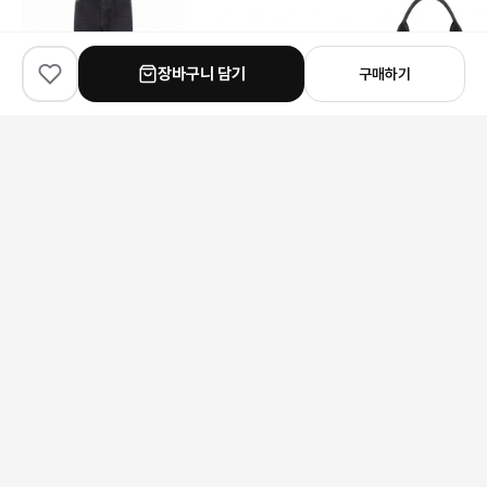
장바구니 담기
구매하기
✨
100
% match
✨
100
% match
✨
100
% match
Louis Vuitton
Goyard
Prada
루이비통 로고 데님 팬츠
고야드 고야딘 캔버스 벨트
206,000원
167,000원
468,000원
안내 사항
본 상품은 해외 공급처에서 직접 검수 후 발송됩니다.
모니터 환경에 따라 실제 색상과 차이가 있을 수 있습니다.
상품 특성상 미세한 스크래치가 있을 수 있으며, 이는 교환/반품 사유가
되지 않습니다.
구매 전 사이즈 및 상세 정보를 꼭 확인해 주세요.