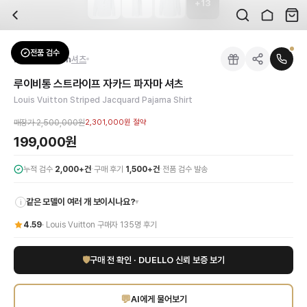
+
13
자주 묻는 질문
Louis Vuitton
루이비통 스트라이프 자카드 파자마 셔츠
배송은 얼마나 걸리나요?
브랜드:
Louis Vuitton
주문 후 평균 15~20일 소요되며, 전 상품 무료배송입니다. 해외에서 입고 후 국내
카테고리:
상의
> 셔츠
검수는 어떻게 진행되나요? 검수 사진을 받을 수 있나요?
성별:
남성
전품 검수
Louis Vuitton
셔츠
전문 스태프가 실물 상품을 직접 확인한 후 검수 사진을 제공합니다. 가죽 재질, 로고
색상:
그레이
교환이나 반품이 가능한가요?
가격:
199,000
원
루이비통 스트라이프 자카드 파자마 셔츠
수령 후 7일 이내 신청하시면 상품 하자, 사이즈 불일치, 고객 변심 모두 교환·반품
루이비통의 독보적인 장인정신이 깃든 남성 스트라이프 자카드 파자마 셔츠로 당신의 
Louis Vuitton Striped Jacquard Pajama Shirt
쿠폰과 적립금을 함께 사용할 수 있나요?
Louis Vuitton
루이비통 스트라이프 자카드 파자마 셔츠
을 DUELLO에서 만나보
네, 쿠폰과 적립금을 결제 시 함께 사용하실 수 있습니다. 적립금은 1,000원 이상
매장가
2,500,000원
2,301,000원
절약
사이즈는 어떻게 선택하나요?
199,000원
상품 상세의 사이즈 정보를 참고해 선택하시고, 사이즈 선택이 어려우시면 카카오톡 
·
·
누적 검수
2,000+건
구매 후기
1,500+건
전품 검수 발송
같은 모델이 여러 개 보이시나요?
▾
i
4.59
·
Louis Vuitton
구매자
135
명 후기
🛡
구매 전 확인 · DUELLO 신뢰 보증 보기
💬
AI에게 물어보기