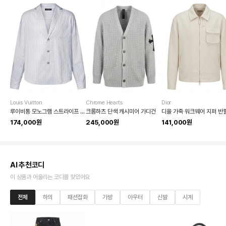
Louis Vuitton
Chrome Hearts
Dior
루이비통 모노그램 스트라이프 긴팔 티셔츠
크롬하츠 단색 캐시미어 가디건
174,000원
245,000원
141,000원
AI 추천코디
이 상품과 어울리는 코디를 찾았어요
전체
하의
패션잡화
가방
아우터
신발
시계