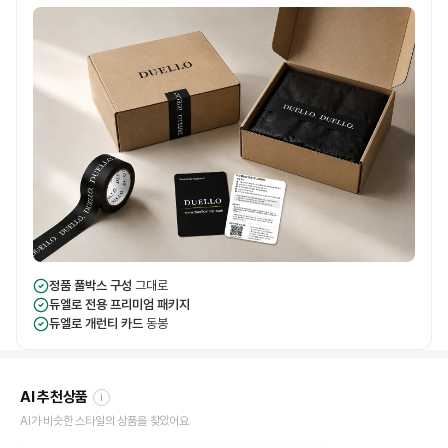
정품 풀박스 구성
그대로
듀엘로 전용 프리미엄 패키지
듀엘로 개런티 카드
동봉
AI 추천상품
i
AI가 비슷한 스타일의 상품을 찾았어요