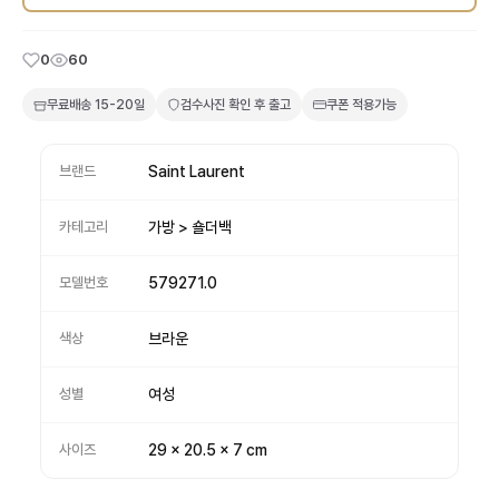
0
60
무료배송
15-20일
검수사진 확인 후 출고
쿠폰 적용가능
브랜드
Saint Laurent
카테고리
가방 > 숄더백
모델번호
579271.0
색상
브라운
성별
여성
사이즈
29 x 20.5 x 7 cm