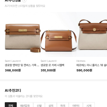
AI 추천상품
i
AI가 비슷한 스타일의 상품을 찾았어요
Saint Laurent
Saint Laurent
Hermes
생로랑 맨하탄 및 캔버스 가죽 숄더백
생로랑 르 카레 사첼백
에르메스 미니 룰리스 18 
368,000원
351,000원
590,000원
AI 추천코디
이 상품과 어울리는 코디를 찾았어요
전체
패션잡화
신발
상의
하의
아우터
시계