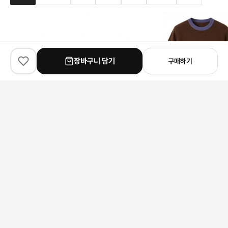
장바구니 담기
구매하기
✨
100
% match
✨
100
% match
✨
100
% match
Chanel
Dior
Prada
샤넬 로고 림리스 선글라스
디올 까나쥬 보우 블록힐 뮬
프라다 신상 배색 니트
169,000원
222,000원
214,000원
안내 사항
본 상품은 해외 공급처에서 직접 검수 후 발송됩니다.
모니터 환경에 따라 실제 색상과 차이가 있을 수 있습니다.