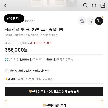
+
19
자주 묻는 질문
Saint Laurent
생로랑 르 마이옹 및 캔버스 가죽 숄더백
배송은 얼마나 걸리나요?
브랜드:
Saint Laurent
주문 후 평균 15~20일 소요되며, 전 상품 무료배송입니다. 해외에서 입고 후 국내
카테고리:
가방
> 숄더백
검수는 어떻게 진행되나요? 검수 사진을 받을 수 있나요?
성별:
여성
전품 검수
Saint Laurent
숄더백
전문 스태프가 실물 상품을 직접 확인한 후 검수 사진을 제공합니다. 가죽 재질, 로고
색상:
브라운
교환이나 반품이 가능한가요?
가격:
356,000
원
생로랑 르 마이옹 및 캔버스 가죽 숄더백
수령 후 7일 이내 신청하시면 상품 하자, 사이즈 불일치, 고객 변심 모두 교환·반품
세인트로랑 르 마이옹 캔버스 및 가죽 숄더백으로 당신의 스타일에 럭셔리한 정점을 
Saint Laurent Le Maillon Shoulder Bag
쿠폰과 적립금을 함께 사용할 수 있나요?
Saint Laurent
생로랑 르 마이옹 및 캔버스 가죽 숄더백
을 DUELLO에서 만나보
네, 쿠폰과 적립금을 결제 시 함께 사용하실 수 있습니다. 적립금은 1,000원 이상
매장가
3,500,000원
3,144,000원
절약
356,000원
·
·
누적 검수
2,000+건
구매 후기
1,500+건
전품 검수 발송
같은 모델이 여러 개 보이시나요?
▾
i
4.43
·
Saint Laurent
구매자
7
명 후기
🛡
구매 전 확인 · DUELLO 신뢰 보증 보기
💬
AI에게 물어보기