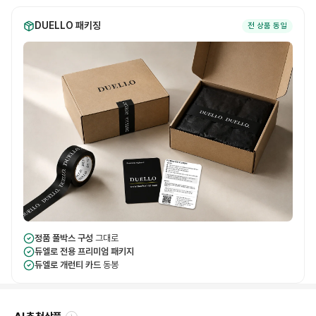
DUELLO 패키징
전 상품 동일
정품 풀박스 구성
그대로
듀엘로 전용 프리미엄 패키지
듀엘로 개런티 카드
동봉