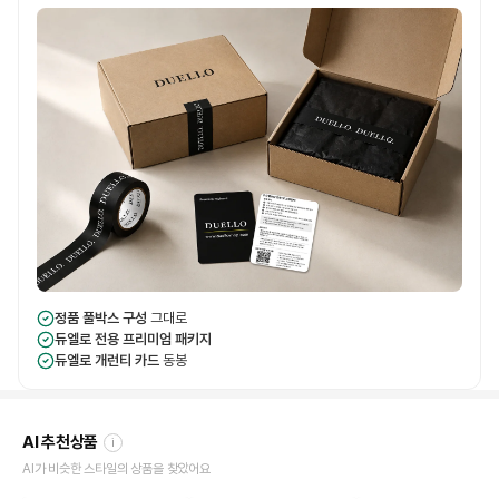
정품 풀박스 구성
그대로
듀엘로 전용 프리미엄 패키지
듀엘로 개런티 카드
동봉
AI 추천상품
i
AI가 비슷한 스타일의 상품을 찾았어요