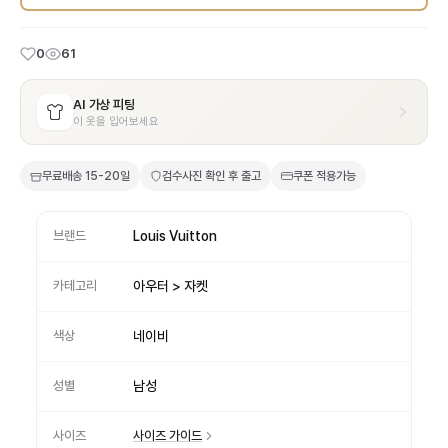
0
61
AI 가상 피팅
이 옷을 입어보세요
무료배송
15-20일
검수사진 확인 후 출고
쿠폰 적용가능
브랜드
Louis Vuitton
카테고리
아우터 > 자켓
색상
네이비
성별
남성
사이즈
사이즈 가이드