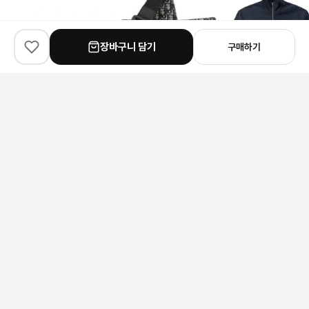
장바구니 담기
구매하기
✨
100
% match
✨
100
% match
✨
100
% match
Louis Vuitton
Dior
Acne Studios
루이비통 모노그램 엠보싱 스니커즈
디올 새들 및 오블리크 자카드 메신저백
247,000원
398,000원
165,000원
안내 사항
본 상품은 해외 공급처에서 직접 검수 후 발송됩니다.
모니터 환경에 따라 실제 색상과 차이가 있을 수 있습니다.
상품 특성상 미세한 스크래치가 있을 수 있으며, 이는 교환/반품 사유가
되지 않습니다.
구매 전 사이즈 및 상세 정보를 꼭 확인해 주세요.