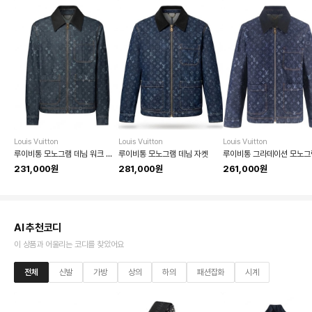
Louis Vuitton
Louis Vuitton
Louis Vuitton
루이비통 모노그램 데님 워크 자켓
루이비통 모노그램 데님 자켓
231,000원
281,000원
261,000원
AI 추천코디
이 상품과 어울리는 코디를 찾았어요
전체
신발
가방
상의
하의
패션잡화
시계