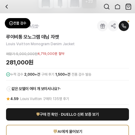
+
22
자주 묻는 질문
Louis Vuitton
루이비통 모노그램 데님 자켓
배송은 얼마나 걸리나요?
브랜드:
Louis Vuitton
주문 후 평균 15~20일 소요되며, 전 상품 무료배송입니다. 해외에서 입고 후 국내
카테고리:
아우터
> 자켓
검수는 어떻게 진행되나요? 검수 사진을 받을 수 있나요?
성별:
남성
전품 검수
Louis Vuitton
자켓
전문 스태프가 실물 상품을 직접 확인한 후 검수 사진을 제공합니다. 가죽 재질, 로고
색상:
네이비
교환이나 반품이 가능한가요?
가격:
281,000
원
루이비통 모노그램 데님 자켓
수령 후 7일 이내 신청하시면 상품 하자, 사이즈 불일치, 고객 변심 모두 교환·반품
루이비통 모노그램 데님 자켓은 클래식한 디자인에 현대적인 감각을 더한 남성 아우
Louis Vuitton Monogram Denim Jacket
쿠폰과 적립금을 함께 사용할 수 있나요?
Louis Vuitton
루이비통 모노그램 데님 자켓
을 DUELLO에서 만나보세요. 고퀄리
네, 쿠폰과 적립금을 결제 시 함께 사용하실 수 있습니다. 적립금은 1,000원 이상
매장가
5,000,000원
4,719,000원
절약
사이즈는 어떻게 선택하나요?
281,000원
상품 상세의 사이즈 정보를 참고해 선택하시고, 사이즈 선택이 어려우시면 카카오톡 
·
·
누적 검수
2,000+건
구매 후기
1,500+건
전품 검수 발송
같은 모델이 여러 개 보이시나요?
▾
i
4.59
·
Louis Vuitton
구매자
135
명 후기
🛡
구매 전 확인 · DUELLO 신뢰 보증 보기
💬
AI에게 물어보기