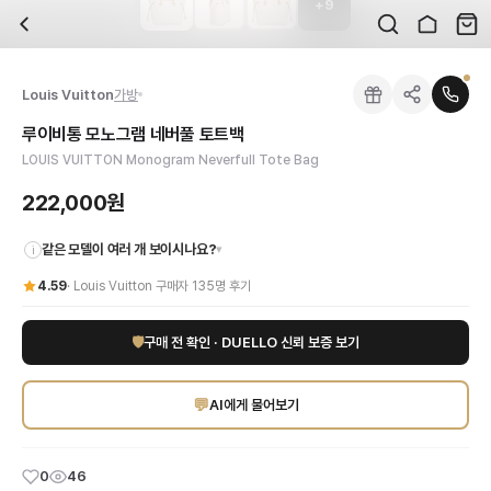
+
9
자주 묻는 질문
Louis Vuitton
루이비통 모노그램 네버풀 토트백
배송은 얼마나 걸리나요?
브랜드:
Louis Vuitton
주문 후 평균 15~20일 소요되며, 전 상품 무료배송입니다. 해외에서 입고 후 국내
카테고리:
국내배송
> 가방
검수는 어떻게 진행되나요? 검수 사진을 받을 수 있나요?
성별:
여성
Louis Vuitton
가방
전문 스태프가 실물 상품을 직접 확인한 후 검수 사진을 제공합니다. 가죽 재질, 로고
색상:
화이트
교환이나 반품이 가능한가요?
가격:
222,000
원
루이비통 모노그램 네버풀 토트백
수령 후 7일 이내 신청하시면 상품 하자, 사이즈 불일치, 고객 변심 모두 교환·반품
LOUIS VUITTON 루이비통 모노그램 네버풀 토트백 (화이트)으로 당신의 스
LOUIS VUITTON Monogram Neverfull Tote Bag
쿠폰과 적립금을 함께 사용할 수 있나요?
Louis Vuitton
루이비통 모노그램 네버풀 토트백
을 DUELLO에서 만나보세요. 
네, 쿠폰과 적립금을 결제 시 함께 사용하실 수 있습니다. 적립금은 1,000원 이상
222,000원
같은 모델이 여러 개 보이시나요?
▾
i
4.59
·
Louis Vuitton
구매자
135
명 후기
🛡
구매 전 확인 · DUELLO 신뢰 보증 보기
💬
AI에게 물어보기
0
46