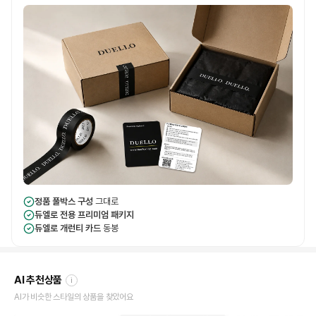
정품 풀박스 구성
그대로
듀엘로 전용 프리미엄 패키지
듀엘로 개런티 카드
동봉
AI 추천상품
i
AI가 비슷한 스타일의 상품을 찾았어요