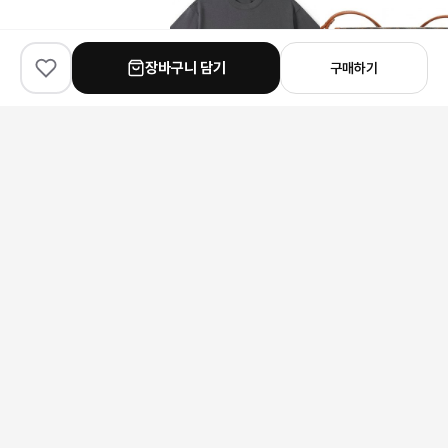
장바구니 담기
구매하기
✨
100
% match
✨
90
% match
✨
55
% match
Yeezy
ARC'TERYX
Goyard
이지 부스트 Yeezy 이지 부스트 350 V2 리플렉티브
아크테릭스 29차 반팔 티셔츠
고야드 플뤼메 크로스백
223,000원
172,000원
381,000원
안내 사항
본 상품은 해외 공급처에서 직접 검수 후 발송됩니다.
모니터 환경에 따라 실제 색상과 차이가 있을 수 있습니다.
상품 특성상 미세한 스크래치가 있을 수 있으며, 이는 교환/반품 사유가
되지 않습니다.
구매 전 사이즈 및 상세 정보를 꼭 확인해 주세요.