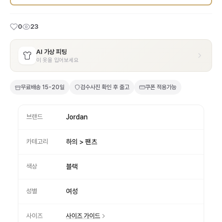
0
23
AI 가상 피팅
이 옷을 입어보세요
무료배송
15-20일
검수사진 확인 후 출고
쿠폰 적용가능
브랜드
Jordan
카테고리
하의 > 팬츠
색상
블랙
성별
여성
사이즈
사이즈 가이드