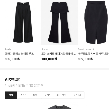
Prada
Jordan
Saint Laurent
프라다 플리츠 와이드 팬츠
조던 스커트 레이어드 플레어 팬츠
189,000원
189,000원
182,000원
AI 추천코디
이 상품과 어울리는 코디를 찾았어요
전체
신발
상의
가방
패션잡화
아우터