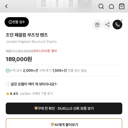
+
17
자주 묻는 질문
Jordan
조던 페플럼 부츠컷 팬츠
배송은 얼마나 걸리나요?
브랜드:
Jordan
주문 후 평균 15~20일 소요되며, 전 상품 무료배송입니다. 해외에서 입고 후 국내
카테고리:
하의
> 팬츠
검수는 어떻게 진행되나요? 검수 사진을 받을 수 있나요?
성별:
여성
전품 검수
Jordan
팬츠
전문 스태프가 실물 상품을 직접 확인한 후 검수 사진을 제공합니다. 가죽 재질, 로고
색상:
블랙
교환이나 반품이 가능한가요?
가격:
189,000
원
조던 페플럼 부츠컷 팬츠
수령 후 7일 이내 신청하시면 상품 하자, 사이즈 불일치, 고객 변심 모두 교환·반품
Jordan의 대담한 패션 비전을 담아낸 '조던 페플럼 부츠컷 팬츠'를 만나보세요
Jordan Peplum Bootcut Pants
쿠폰과 적립금을 함께 사용할 수 있나요?
Jordan
조던 페플럼 부츠컷 팬츠
을 DUELLO에서 만나보세요. 고퀄리티 하이엔드 
네, 쿠폰과 적립금을 결제 시 함께 사용하실 수 있습니다. 적립금은 1,000원 이상
매장가
1,150,000원
961,000원
절약
사이즈는 어떻게 선택하나요?
189,000원
상품 상세의 사이즈 정보를 참고해 선택하시고, 사이즈 선택이 어려우시면 카카오톡 
·
·
누적 검수
2,000+건
구매 후기
1,500+건
전품 검수 발송
같은 모델이 여러 개 보이시나요?
▾
i
4.43
·
Jordan
구매자
7
명 후기
🛡
구매 전 확인 · DUELLO 신뢰 보증 보기
💬
AI에게 물어보기