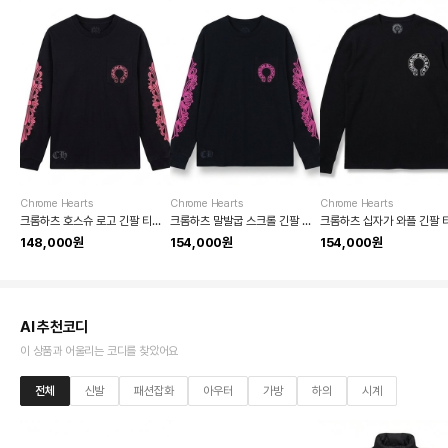
Chrome Hearts
Chrome Hearts
Chrome Hearts
크롬하츠 호스슈 로고 긴팔 티셔츠
크롬하츠 말발굽 스크롤 긴팔 티셔츠
148,000원
154,000원
154,000원
AI 추천코디
이 상품과 어울리는 코디를 찾았어요
전체
신발
패션잡화
아우터
가방
하의
시계