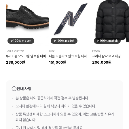
✨
100
% match
✨
100
% match
✨
100
% match
Louis Vuitton
Dior
Prada
루이비통 모노그램 엠보싱 더비 슈즈
디올 오블리크 실크 트윌 미차 스카프
프라다 삼각 로고 패딩
238,000원
151,000원
296,000원
안내 사항
본 상품은 해외 공급처에서 직접 검수 후 발송됩니다.
모니터 환경에 따라 실제 색상과 차이가 있을 수 있습니다.
상품 특성상 미세한 스크래치가 있을 수 있으며, 이는 교환/반품 사유가
되지 않습니다.
구매 전 사이즈 및 상세 정보를 꼭 확인해 주세요.