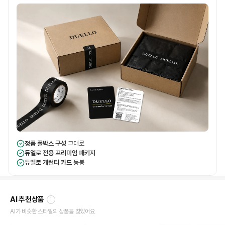
정품 풀박스 구성
그대로
듀엘로 전용 프리미엄 패키지
듀엘로 개런티 카드
동봉
AI 추천상품
i
AI가 비슷한 스타일의 상품을 찾았어요