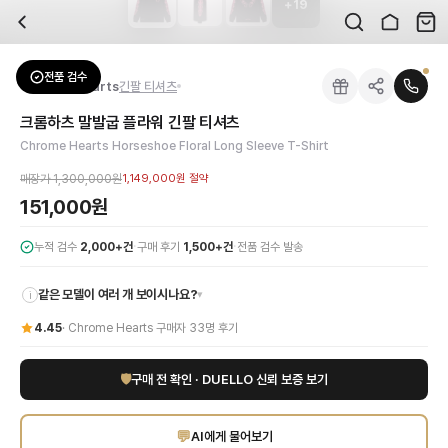
+
19
자주 묻는 질문
Chrome Hearts
크롬하츠 말발굽 플라워 긴팔 티셔츠
배송은 얼마나 걸리나요?
브랜드:
Chrome Hearts
주문 후 평균 15~20일 소요되며, 전 상품 무료배송입니다. 해외에서 입고 후 국내
카테고리:
상의
> 긴팔 티셔츠
검수는 어떻게 진행되나요? 검수 사진을 받을 수 있나요?
성별:
남성
전품 검수
Chrome Hearts
긴팔 티셔츠
전문 스태프가 실물 상품을 직접 확인한 후 검수 사진을 제공합니다. 가죽 재질, 로고
색상:
블랙
교환이나 반품이 가능한가요?
가격:
151,000
원
크롬하츠 말발굽 플라워 긴팔 티셔츠
수령 후 7일 이내 신청하시면 상품 하자, 사이즈 불일치, 고객 변심 모두 교환·반품
크롬하츠의 독보적인 예술성과 장인정신이 깃든 말발굽 플라워 긴팔 티셔츠를 만나보
Chrome Hearts Horseshoe Floral Long Sleeve T-Shirt
쿠폰과 적립금을 함께 사용할 수 있나요?
Chrome Hearts
크롬하츠 말발굽 플라워 긴팔 티셔츠
을 DUELLO에서 만나보세
네, 쿠폰과 적립금을 결제 시 함께 사용하실 수 있습니다. 적립금은 1,000원 이상
매장가
1,300,000원
1,149,000원
절약
사이즈는 어떻게 선택하나요?
151,000원
상품 상세의 사이즈 정보를 참고해 선택하시고, 사이즈 선택이 어려우시면 카카오톡 
·
·
누적 검수
2,000+건
구매 후기
1,500+건
전품 검수 발송
같은 모델이 여러 개 보이시나요?
▾
i
4.45
·
Chrome Hearts
구매자
33
명 후기
🛡
구매 전 확인 · DUELLO 신뢰 보증 보기
💬
AI에게 물어보기