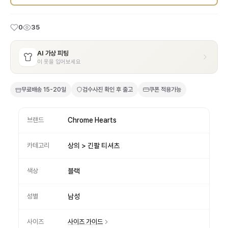
0
35
AI 가상 피팅
이 옷을 입어보세요
무료배송
15-20일
검수사진 확인 후 출고
쿠폰 적용가능
브랜드
Chrome Hearts
카테고리
상의 > 긴팔 티셔츠
색상
블랙
성별
남성
사이즈
사이즈 가이드